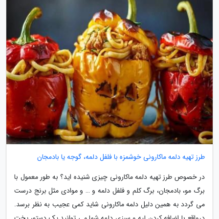
طرز تهیه دلمه ماکارونی خوشمزه با فلفل دلمه، گوجه یا بادمجان
در خصوص طرز تهیه دلمه ماکارونی چیزی شنیده اید؟ به طور معمول با
برگ مو، بادمجان، برگ کلم و فلفل دلمه و … و موادی مثل برنج درست
می گردد به همین دلیل دلمه ماکارونی شاید کمی عجیب به نظر برسد.
درواقع با اضافه کردن لپه و سبزی دلمه شما می توانید یک دستور پخت