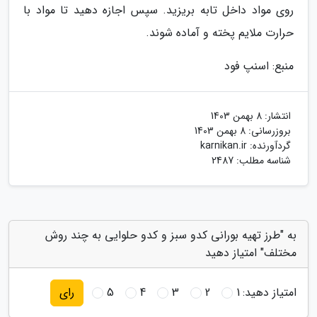
روی مواد داخل تابه بریزید. سپس اجازه دهید تا مواد با
حرارت ملایم پخته و آماده شوند.
منبع: اسنپ فود
انتشار:
8 بهمن 1403
بروزرسانی:
8 بهمن 1403
گردآورنده:
karnikan.ir
شناسه مطلب: 2487
به "طرز تهیه بورانی کدو سبز و کدو حلوایی به چند روش
مختلف" امتیاز دهید
امتیاز دهید:
1
2
3
4
5
رای