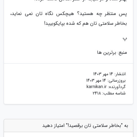
پس منتظر چه هستید؟ هیچکس نگاه تان نمی نماید،
بخاطر سلامتی تان هم که شده بپایکوبیید!
پ
منبع: برترین ها
انتشار:
14 مهر 1403
بروزرسانی:
14 مهر 1403
گردآورنده:
karnikan.ir
شناسه مطلب: 2418
به "بخاطر سلامتی تان برقصید!" امتیاز دهید