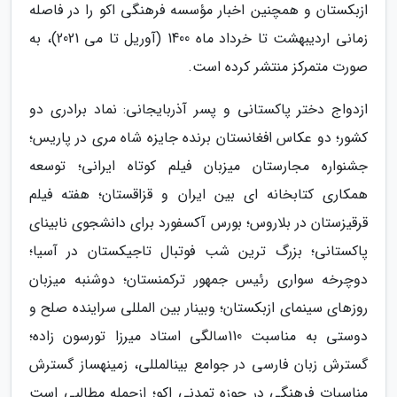
ازبکستان و همچنین اخبار مؤسسه فرهنگی اکو را در فاصله
زمانی اردیبهشت تا خرداد ماه 1400 (آوریل تا می 2021)، به
صورت متمرکز منتشر کرده است.
ازدواج دختر پاکستانی و پسر آذربایجانی: نماد برادری دو
کشور؛ دو عکاس افغانستان برنده جایزه شاه مری در پاریس؛
جشنواره مجارستان میزبان فیلم کوتاه ایرانی؛ توسعه
همکاری کتابخانه ای بین ایران و قزاقستان؛ هفته فیلم
قرقیزستان در بلاروس؛ بورس آکسفورد برای دانشجوی نابینای
پاکستانی؛ بزرگ ترین شب فوتبال تاجیکستان در آسیا؛
دوچرخه سواری رئیس جمهور ترکمنستان؛ دوشنبه میزبان
روزهای سینمای ازبکستان؛ وبینار بین المللی سراینده صلح و
دوستی به مناسبت 110سالگی استاد میرزا تورسون زاده؛
گسترش زبان فارسی در جوامع بینالمللی، زمینهساز گسترش
مناسبات فرهنگی در حوزه تمدنی اکو؛ ازجمله مطالبی است