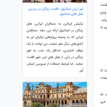
نکی بازگشت
تور ارزان استانبول: اقامت رایگان در برترین
س های مسافرتی هستند. دومین الزام، مقررات بروز شده مالیات ورودی (Entry Fee) ونیز
هتل های استانبول
ترده ادامه یابد.
ترکیش ایرلاین به مسافران ایرانی، هتل
در این طرح، بازدیدکنندگان روزانه در ساعات اوج ملزم به پرداخت 5 یورو هستند، اما در صورت عدم رزرو قبلی، این هزینه به 10
رایگان در استانبول ارائه می دهد. مسافران
ایرانی که به وسیله پروازهای ترکیش ایر به
کشورهای دیگر سفر نمایند، می توانند با یک
توقف اختیاری، حداقل یک شب به طور
رایگان در یکی از هتل های این شهر اقامت
نمایند. اما شرایط استفاده از سرویس استاپ
اریخ سفر است تا
اُور...
ه قیمت
اصله دارد، نه
 می