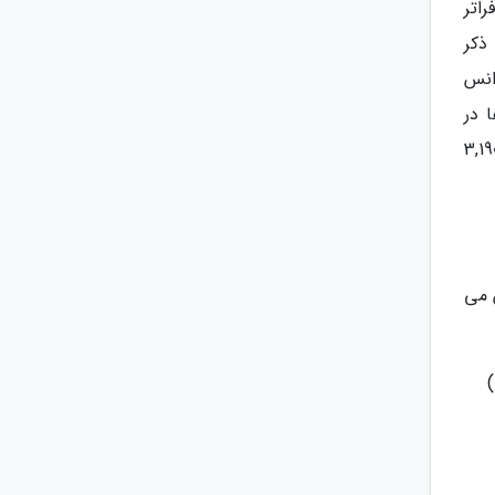
اتر
ذکر
انس
 در
رقام قابل توجهی شروع می شود؛ به عنوان مثال، تورهای ترکیبی منطقه شینگن (اسپانیا، فرانسه، ایتالیا) از 3,190
 می