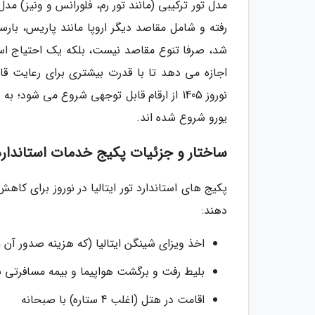
مدل تور ترکیبی (مانند تور رم، فلورانس و ونیز) م
رفته و شامل مقاصد دیگر اروپا مانند پاریس، بار
شد، صرفا تنوع مقاصد نیست، بلکه یک احتیاج استر
اجازه می دهد تا با قدرت بیشتری برای رعایت قا
یورو شروع شده اند.
ساختار و جزئیات پکیج خدمات استاندارد
پکیج های استاندارد تور ایتالیا در نوروز برای 
دهند:
اخذ ویزای شینگن ایتالیا (که هزینه صدور آن 81 یورو است و باید نقدی به وسیله متقاضی در کارگزاری پرداخت شود.)
بلیط رفت و برگشت هواپیما و بیمه مسافرتی با سقف
اقامت در هتل (اغلب 4 ستاره) با صبحانه