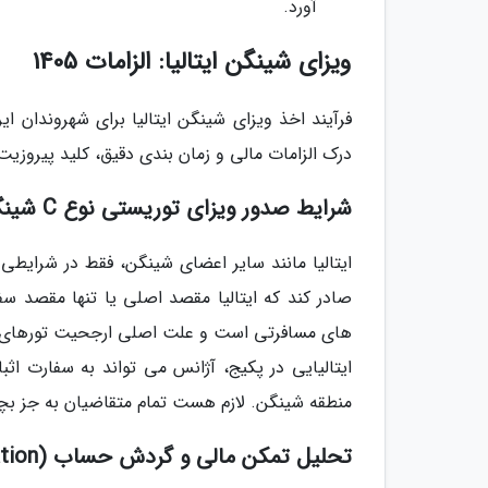
آورد.
ویزای شینگن ایتالیا: الزامات 1405
فرآیند اخذ ویزای شینگن ایتالیا برای شهروندان ا
درک الزامات مالی و زمان بندی دقیق، کلید پیروزی
شرایط صدور ویزای توریستی نوع C شینگن
صادر کند که ایتالیا مقصد اصلی یا تنها مقصد 
های مسافرتی است و علت اصلی ارجحیت تورهای ترکی
ایتالیایی در پکیج، آژانس می تواند به سفارت اثبا
منطقه شینگن. لازم هست تمام متقاضیان به جز بچه ها زیر 12 سال، تحت فرایند اخذ اثر انگشت دیجی
تحلیل تمکن مالی و گردش حساب (Risk Mitigation)