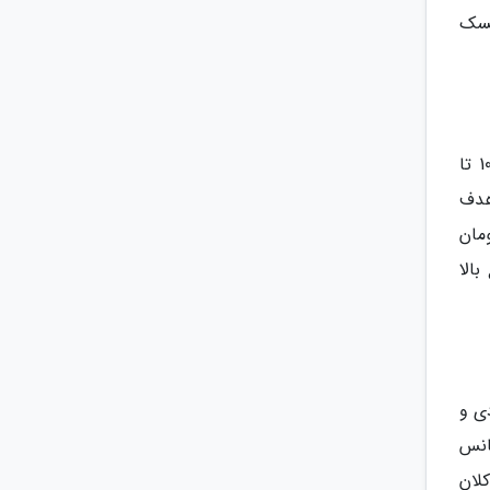
یسک
متقاضیان باید توانایی مالی لازم برای پوشش هزینه های سفر را اثبات کنند. مبلغ ایده آل برای تمکن مالی 100,000,000 تا
 هدف
ام تاریخ سفر است. این مبلغ تضمینی که در حدود 100,000,000 تا 150,000,000 تومان
الا
دی و
انس
لان