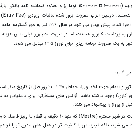
هست. متقاضیان ملزم به ارائه تمکن مالی قابل توجه (100,000,000 تا 150,000,000 تومان) و بعلاوه ضمانت نامه با
(در همین حدود) به وسیله آژان
است. طرح آزمایشی این مالیات که در سالهای قبل اجرا شده، پیش بینی می شود در سال 2026 نیز به طور گس
ضرورت برنامه ریزی برای نوروز 1405 تبدیل می شود.
می گیرد:
تضمین ویزا و قیمت: برترین زمان برای خرید تور و اقدام جهت اخذ ویزا، حداقل 30 تا 40 روز قبل از ت
ن کافی برای پاسخ دهی ویزا (حداکثر 21 روز کاری) وجود داشته باشد. آژانس های مسافرتی برای دستیابی ب
ل از پرواز را پیشنهاد می کنند.
لجستیک محلی هوشمندانه: انتخاب محل اقامت در شهر مستره (Mestre) که تنها 10 دقیقه با قطار تا ونیز ف
 می شود، بلکه تجربه ای با کیفیت تر در هتل های مدرن تر را فراهم