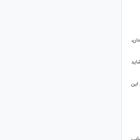
حان،
شاید
 این
ایی