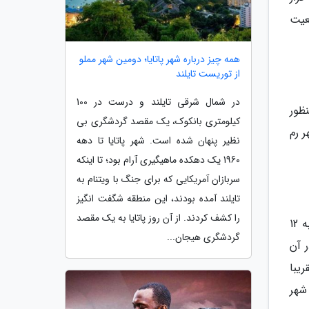
رجمعیت
همه چیز درباره شهر پاتایا؛ دومین شهر مملو
از توریست تایلند
در شمال شرقی تایلند و درست در 100
به منظور
کیلومتری بانکوک، یک مقصد گردشگری بی
 رم
نظیر پنهان شده است. شهر پاتایا تا دهه
1960 یک دهکده ماهیگیری آرام بود؛ تا اینکه
سربازان آمریکایی که برای جنگ با ویتنام به
تایلند آمده بودند، این منطقه شگفت انگیز
را کشف کردند. از آن روز پاتایا به یک مقصد
میانگین دمای رم در روزها بالای 20 درجه و در شب ها حدود 10 درجه است. در سردترین ماه سال (ژانویه) میانگین دما به 12
گردشگری هیجان...
ر آن
قریبا
ن در این شهر