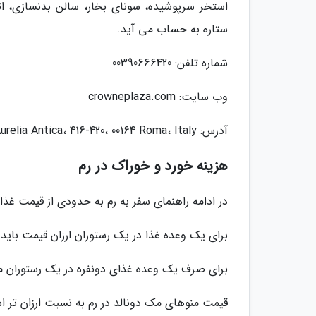
ستاره به حساب می آید.
شماره تلفن: 00390666420
وب سایت: crowneplaza.com
آدرس: Via Aurelia Antica، 416-420، 00164 Roma، Italy
هزینه خورد و خوراک در رم
در ادامه راهنمای سفر به رم به حدودی از قیمت غذا در این کشور ب
برای یک وعده غذا در یک رستوران ارزان قیمت باید هزینه 15 یورو را 
برای صرف یک وعده غذای دونفره در یک رستوران متوسط باید 50 یور
قیمت منوهای مک دونالد در رم به نسبت ارزان تر است و مبلغ 8 