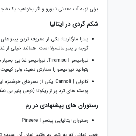
برای تهیه آب معدنی 1 یورو و اگر بخواهید یک فنجان قهوه میل کنید باید بابت آن 1.20 یورو بپردازید.
شکم گردی در ایتالیا
پیتزا مارگاریتا: یکی از معروف ترین پیتزاهای 
گوجه و پنیر ماتسرلا است. همانند خیلی از غذ
تیرامیسو | Tiramisu: تیرامی
بتوانید تیرامیسو را سفارش دهید، ولی کیفیت ه
کانولی | Cannoli: یکی از دسره
پوسته های ترد پر از ریکوتا (نوعی پنیر بی نم
رستوران های پیشنهادی در رم
رستوران ایتالیایی پینسرِ | Pinsere
خوب زمانی که به شهر رم رفتید زمان آن رسیده تا 