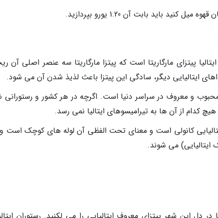
ایتالیا پیتزای مارگاریتا است که پیتزا مارگاریتا سه عنصر اصلی آن ری
اهای ایتالیایی دیگر، سادگی این پیتزا باعث لذیذ شدن آن می شود.
سو غذایی بسیار محبوب و معروف در سراسر دنیا است. اگرچه در هر کشور و رستورانی 
یچ کدام از آن ها به تیرامیسوهای ایتالیا نمی رسد.
ای خوشمزه ایتالیایی کانولی است و معنای تحت الفظی آن لوله های کوچک است و
ک ایتالیایی) می شوند.
در دل این شهر پیتزای معروف ایتالیایی را می لکنید. رستوران ایتالی