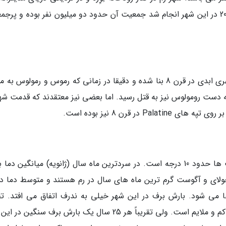
گرفته است. مطابق با آمار سرشماری که در سال 2017 در این شهر انجام شد جمعیت آن حدود دو میلیون نفر بوده و پ
این شهر در ایتالیا بر اساس یک افسانه قدیمی، شهری ابدی در قرن 8 بنا شده و دقیقا در زمانی که رموس و رمولوس 
ه دست رومولوس نیز به قتل رسید. اما بعضی نیز معتقدند که قدمت شهر
ها می رسد. جولای و آگوست گرم ترین ماه های سال در رم هستند و متوسط دما د
روز و 18 درجه در شب ها می شود. بارش برف در این شهر خیلی به ندرف اتفاق می افتد. ت
هرساله برف می بارد، ولی شدت و میزان آن خیلی کم و ملایم است. ولی تقریباً هر 25 سال یک بارش برف سنگی