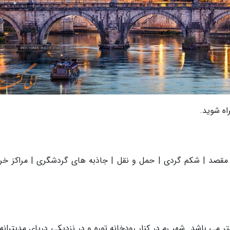
ه شوید.
 مقصد | شکم گردی | حمل و نقل | جاذبه های گردشگری | مراکز خری
رین شهر ایتالیا با مساحت 136287 کیلومتر می باشد. شهر رم در کنار رودخانه تِوِره و در نزدیکی دریای مدیتران