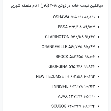
میانگین قیمت خانه در ژوئن 2018 (دلار) | نام منطقه شهری
OSHAWA 515,261 88,840
ESSA 523,418 89,953
CLARINGTON 532,908 91,247
ORANGEVILLE 560,735 95,043
BROCK 582,455 98,006
GEORGINA 595,946 99,846
NEW TECUMSETH 602,158 100,694
INNISFIL 603,978 100,942
AJAX 637,319 105,490
SCUGOG 660,367 108,634