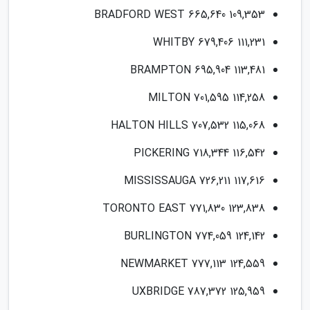
BRADFORD WEST 665,640 109,353
WHITBY 679,406 111,231
BRAMPTON 695,904 113,481
MILTON 701,595 114,258
HALTON HILLS 707,532 115,068
PICKERING 718,344 116,542
MISSISSAUGA 726,211 117,616
TORONTO EAST 771,830 123,838
BURLINGTON 774,059 124,142
NEWMARKET 777,113 124,559
UXBRIDGE 787,372 125,959