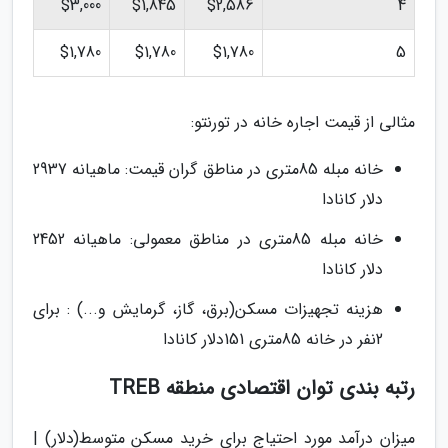
$3,000
$1,845
$2,586
4
$1,780
$1,780
$1,780
5
مثالی از قیمت اجاره خانه در تورنتو:
خانه مبله 85متری در مناطق گران قیمت: ماهیانه 2937
دلار کانادا
خانه مبله 85متری در مناطق معمولی: ماهیانه 2452
دلار کانادا
هزینه تجهیزات مسکن(برق، گاز، گرمایش و...) : برای
2نفر در خانه 85متری 151دلار کانادا
رتبه بندی توان اقتصادی منطقه TREB
میزان درآمد مورد احتیاج برای خرید مسکن متوسط(دلار) |