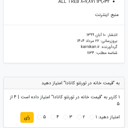
ALL TREB 807,871 129,032
منبع: اینترنت
انتشار:
10 آبان 1399
بروزرسانی:
22 مرداد 1404
گردآورنده:
karnikan.ir
شناسه مطلب: 1134
به "قیمت خانه در تورنتو کانادا" امتیاز دهید
1
کاربر به "
قیمت خانه در تورنتو کانادا
" امتیاز داده است |
4
از
5
امتیاز دهید:
1
2
3
4
5
رای