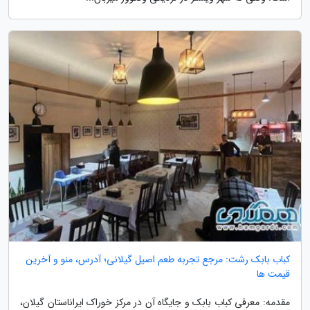
کباب بابک رشت: مرجع تجربه طعم اصیل گیلانی؛ آدرس، منو و آخرین
قیمت ها
مقدمه: معرفی کباب بابک و جایگاه آن در مرکز خوراک ایراناستان گیلان،