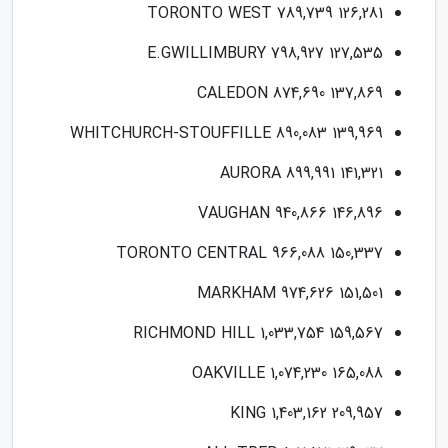
TORONTO WEST 789,739 126,281
E.GWILLIMBURY 798,927 127,535
CALEDON 874,690 137,869
WHITCHURCH-STOUFFILLE 890,083 139,969
AURORA 899,991 141,321
VAUGHAN 940,866 146,896
TORONTO CENTRAL 966,088 150,337
MARKHAM 974,626 151,501
RICHMOND HILL 1,033,754 159,567
OAKVILLE 1,074,230 165,088
KING 1,403,162 209,957