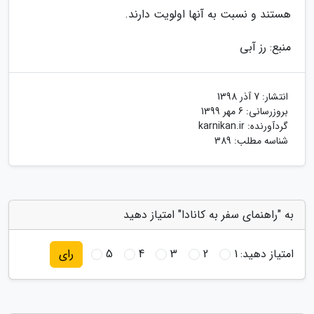
هستند و نسبت به آنها اولویت دارند.
منبع: رز آبی
انتشار:
7 آذر 1398
بروزرسانی:
6 مهر 1399
گردآورنده:
karnikan.ir
شناسه مطلب: 389
به "راهنمای سفر به کانادا" امتیاز دهید
امتیاز دهید:
1
2
3
4
5
رای