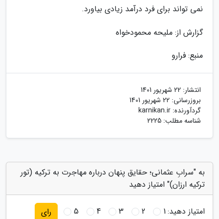
نمی تواند برای فرد درآمد زیادی بیاورد.
گزارش از: ملیحه محمودخواه
منبع: فرارو
انتشار:
22 شهریور 1401
بروزرسانی:
22 شهریور 1401
گردآورنده:
karnikan.ir
شناسه مطلب: 2225
به "سرابِ عثمانی؛ حقایق پنهان درباره مهاجرت به ترکیه (تور
ترکیه ارزان)" امتیاز دهید
امتیاز دهید:
1
2
3
4
5
رای