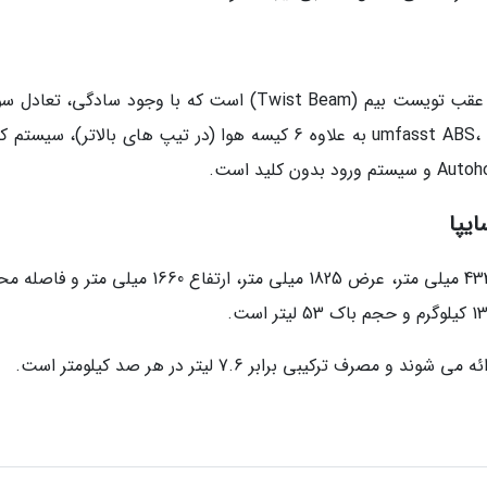
ساپد خودرو شامل تعلیق جلو مک فرسون و تعلیق عقب تویست بیم (Twist Beam) است که با وجود سادگی، ت
مناسبی ارائه می دهد. تجهیزات ایمنی umfasst ABS، EBD، ESP به علاوه 6 کیسه هوا (در تیپ های بالاتر)، س
ابعاد خودرو 421P سایپا به طور دقیق شامل طول 4330 میلی متر، عرض 1825 میلی متر، ارتفاع 1660 میلی