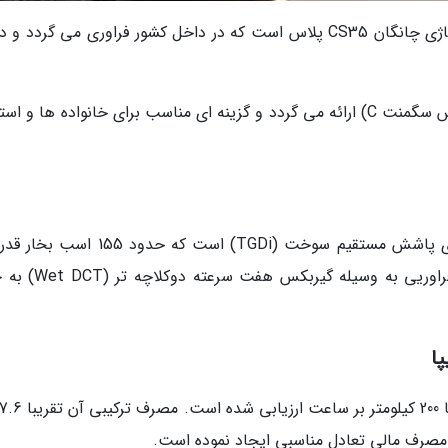
خبرنگاران - الهام زهره وند: سایپا 421P نسخه مونتاژی چانگان CS35 پلاس است که در داخل کشور فراوری می گردد
این خودرو در قالب یک کراس اوور جمع وجور (کلاس سگمنت C) ارائه می گردد و گزینه ای مناسب برای خانواده ها و 
پیشرانه آن یک موتور 1.4 لیتری توربوشارژ با فناوری پاشش مستقیم سوخت (TGDi) است که ح
255 نیوتن متر گشتاور فراوری می نماید. نیروی فراوریی به وسی
 مصرف مالی تعادل مناسبی ایجاد نموده است.