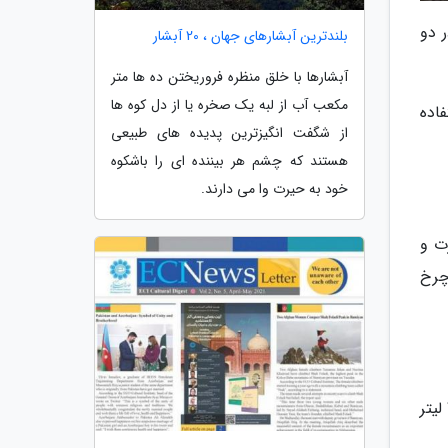
 و در دو
بلندترین آبشارهای جهان ، 20 آبشار
آبشارها با خلق منظره فروریختن ده ها متر
مکعب آب از لبه یک صخره یا از دل کوه ها
استفاده
از شگفت انگیزترین پدیده های طبیعی
هستند که چشم هر بیننده ای را باشکوه
خود به حیرت وا می دارند.
دود 155 اسب بخار قدرت و
له گیربکس هفت سرعته دوکلاچه تر (Wet DCT) به چرخ
شتاب صفر تا صد حدود 9 ثانیه و بیشینه سرعت تا 200 کیلومتر بر ساعت ارزیابی شده است. مصرف ترکیبی آن تقریبا 7.6 لیتر