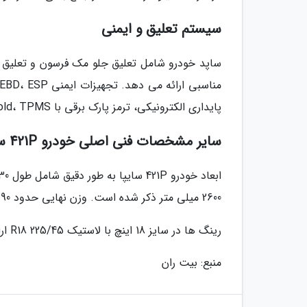
سیستم تعلیق و ایمنی
پایداری الکترونیکی، ترمز پارک برقی با Autohold، TPMS و سیستم ورود بدون کلید است.
سایر مشخصات فنی اصلی خودرو 421P سایپا
2600 میلی متر ذکر شده است. وزن نهایی حدود 1390 کیلوگرم و حجم باک 53 لیتر است.
رینگ ها در سایز 18 اینچ با لاستیک 225/45 R18 ارائه می شوند و مصرف ترکیبی برابر 7.6 لیتر در هر صد کیلومتر است.
منبع: بیت ران