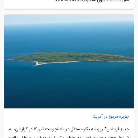
جزیره مرموز در آمریکا
جیمز فریتاس* روزنامه نگار مستقل در ماساچوست آمریکا در گزارشی، به
شرایط عجیبِ جزیره نومنز به عنوان یکی از مرموزترین مناطق ایالات