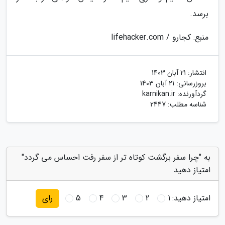
برسد.
منبع: کجارو / lifehacker.com
انتشار:
21 آبان 1403
بروزرسانی:
21 آبان 1403
گردآورنده:
karnikan.ir
شناسه مطلب: 2447
به "چرا سفر برگشت کوتاه تر از سفر رفت احساس می گردد"
امتیاز دهید
امتیاز دهید:
1
2
3
4
5
رای