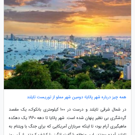
همه چیز درباره شهر پاتایا؛ دومین شهر مملو از توریست تایلند
در شمال شرقی تایلند و درست در 100 کیلومتری بانکوک، یک مقصد
گردشگری بی نظیر پنهان شده است. شهر پاتایا تا دهه 1960 یک دهکده
ماهیگیری آرام بود؛ تا اینکه سربازان آمریکایی که برای جنگ با ویتنام به
تایلند آمده بودند، این منطقه شگفت انگیز را کشف کردند. از آن روز