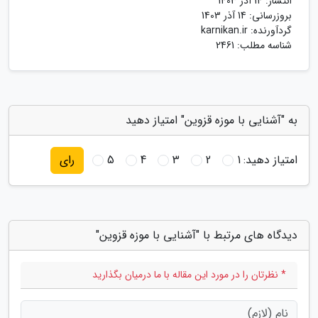
انتشار:
14 آذر 1403
بروزرسانی:
14 آذر 1403
گردآورنده:
karnikan.ir
شناسه مطلب: 2461
به "آشنایی با موزه قزوین" امتیاز دهید
امتیاز دهید:
1
2
3
4
5
رای
دیدگاه های مرتبط با "آشنایی با موزه قزوین"
* نظرتان را در مورد این مقاله با ما درمیان بگذارید