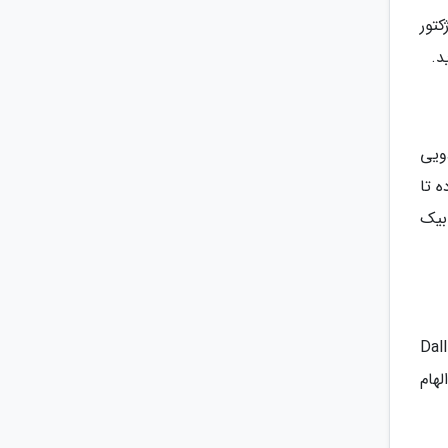
تور
ادویی
کیب نموده تا
بیک
که اپل فراوری خودرو را کنار گذاشته. اما این خودروی شگفت انگیز مفهومی اپل به وسیله دال-ای 2 (Dall-
تی الهام