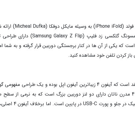
این طراحی مفهومی از آیفون تاشو به نام آیفون آی فولد (iPhone iFold) به وسی
آی فولد با الهام از موتو ریزر (MotoRAZR) و سامسونگ گلکسی زد فلیپ (sung Galaxy Z Flip
که یکی از آن ها در کنار برجستگی دوربین قرار گرفته و به شما ام
باز کردن تلفن خود مشاهده کنید.
طراحی به نام ناتان بسیت (Nathan Basset) معتقد است که آیفون 4 زیباترین آیفون اپل بوده و یک طراحی مفه
هوشمند الهام گرفته از آن را پیشنهاد داده. آیفون 4 مدرن ناتان دارای دو لنز دوربین بزرگ است که به نرمی از س
گوشی بیرون زده اند. این گوشی دارای جزیره دینامیک در جلو و پورت USB-C 