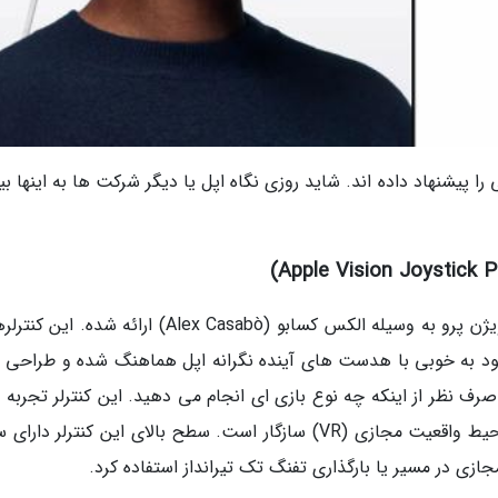
را پیشنهاد داده اند. شاید روزی نگاه اپل یا دیگر شرکت ها به اینها بی
این طراحی مفهومی از کنترلر یا جوی استیک اپل ویژن پرو به وسیله الکس کسابو (Alex Casabò) ارائه شده
د به خوبی با هدست های آینده نگرانه اپل هماهنگ شده و طراحی 
رف نظر از اینکه چه نوع بازی ای انجام می دهید. این کنترلر تجربه ب
را برای هر نوع بازی مدرن بهبود می بخشد و با محیط واقعیت مجازی (VR) سازگار است. سطح بالای این کنترلر 
ی در مسیر یا بارگذاری تفنگ تک تیرانداز استفاده کرد.