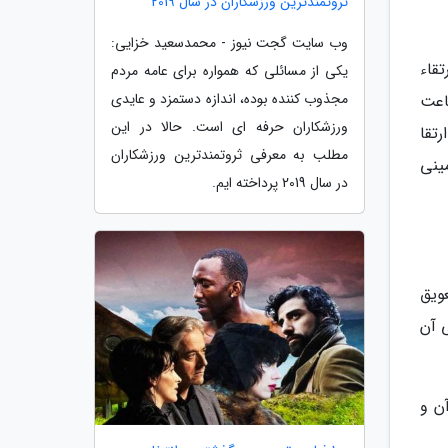
ثروتمندترین ورزشکاران در سال 2019
وب سایت گجت نیوز - محمدسعید خزایی:
تقاء
یکی از مسائلی که همواره برای عامه مردم
مجذوب کننده بوده، اندازه دستمزد و عایدی
 در بند ساعت
ورزشکاران حرفه ای است. حالا در این
رتقا
مطلب به معرفی ثروتمندترین ورزشکاران
ینی
در سال 2019 پرداخته ایم.
ویق
 آن
ا صفحه نمایش LCD در جلوی آن و