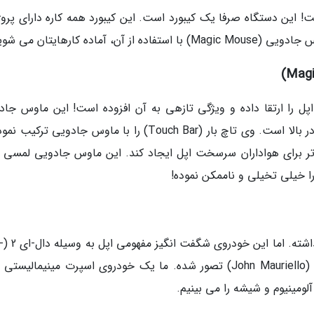
ن دستگاه صرفا یک کیبورد است. این کیبورد همه کاره دارای پروژک
Reid Pa) ماوس جادویی اپل را ارتقا داده و ویژگی تازهی به آن افزوده است! این ماوس ج
بازطراحی شده دارای صفحه نمایش منحنی بزرگی در بالا است. وی تاچ بار (Touch Bar) را با ماوس جادویی تر
 تر برای هواداران سرسخت اپل ایجاد کند. این ماوس جادویی لمسی 
 خیلی تخیلی و ناممکن نموده!
خب! عملا می دانیم 
E 2) و پرامپت ها یا دستورهای متنی جان ماریلو (John Mauriello) تصور شده. ما یک خودروی اسپرت مینیمالیس
ومینیوم و شیشه را می بینیم.