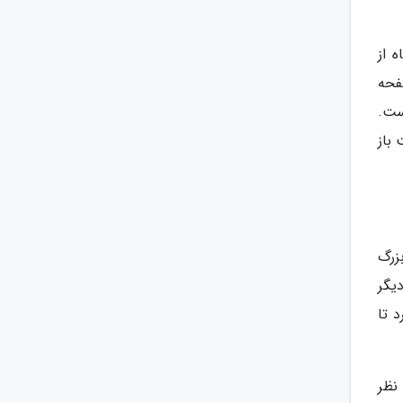
 از
. صفحه
ست.
باز
زرگ
یگر
 تا
نظر