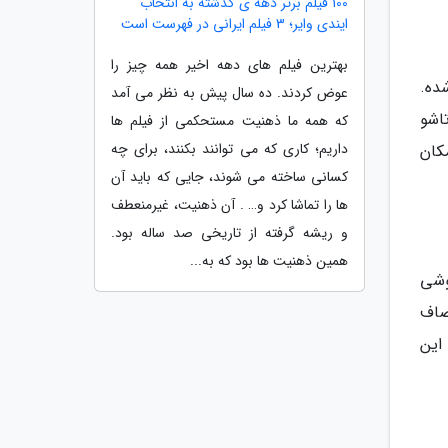
100 فیلم برتر دهه ی گذشته به انتخاب
ایندی وایر؛ 3 فیلم ایرانی در فهرست است
بهترین فیلم های دهه اخیر همه چیز را
له مایکل دوفکا (Micheal Dufka) ارائه شده.
عوض کردند. ده سال پیش به نظر می آمد
Sam) دارای طراحی تاشو
که همه ما ذهنیت مستحکمی از فیلم ها
داریم؛ کاری که می توانند بکنند، برای چه
کان
کسانی ساخته می شوند، جایی که باید آن
ها را تماشا کرد و… . آن ذهنیت، غیرمنعطف
و ریشه گرفته از تاریخی صد ساله بود.
همین ذهنیت ها بود که به...
ومی گوشی
طح صاف
در پایین است. اما برخلاف آیفون 4 اصلی، این