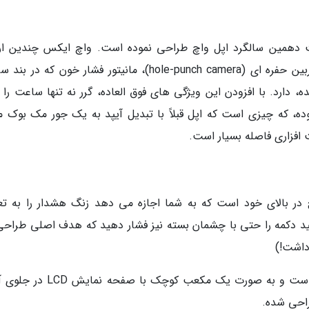
کس را به مناسبت دهمین سالگرد اپل واچ طراحی نموده است. واچ ایکس چندین ار
مجذوب کننده مانند صفحه نمایش لبه به لبه، دوربین حفره ای (hole-punch camera)، مانیتور فشار خون که
اعت ادغام شده، دارد. با افزودن این ویژگی های فوق العاده، گرر نه تنها ساعت را ا
موده، که چیزی است که اپل قبلاً با تبدیل آیپد به یک جور مک بوک م
 افزاری فاصله بسیار است.
در بالای خود است که به شما اجازه می دهد زنگ هشدار را به تع
نید دکمه را حتی با چشمان بسته نیز فشار دهید که هدف اصلی طراحی
داشت!)
طراحی ساعت زنگدار بسیار ساده و مینیمالیستی است و به صورت یک مکعب کوچک ب