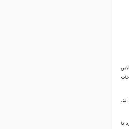
لاس
خاب
ند.
 تا