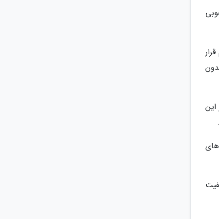
وبی
ی از هم قرار
دون
این
های
فیت