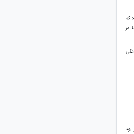
 که
 در
نگی
بود